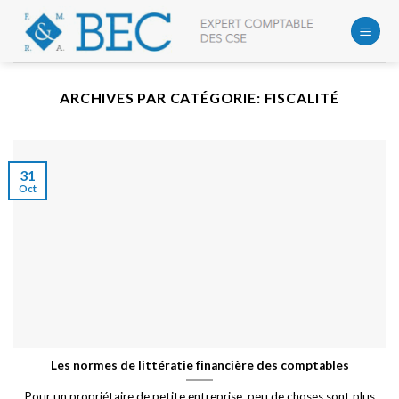
Skip
to
content
ARCHIVES PAR CATÉGORIE:
FISCALITÉ
31
Oct
Les normes de littératie financière des comptables
Pour un propriétaire de petite entreprise, peu de choses sont plus